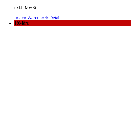
exkl. MwSt.
In den Warenkorb
Details
18
März