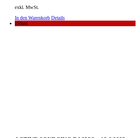
exkl. MwSt.
In den Warenkorb
Details
19
Juni