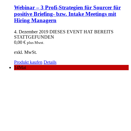
Webinar – 3 Profi-Strategien für Sourcer für
positive Briefing- bzw. Intake Meetings mit
Hiring Managern
4. Dezember 2019
DIESES EVENT HAT BEREITS
STATTGEFUNDEN
0,00
€
plus Mwst.
exkl. MwSt.
Produkt kaufen
Details
14
Mai