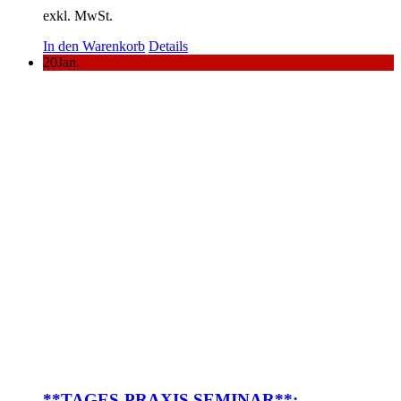
exkl. MwSt.
In den Warenkorb
Details
20
Jan.
**TAGES-PRAXIS SEMINAR**: