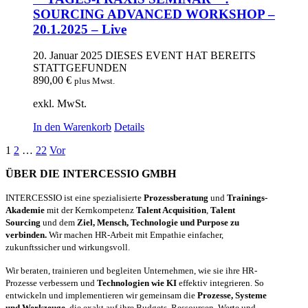
SOURCING ADVANCED WORKSHOP –
20.1.2025 – Live
20. Januar 2025
DIESES EVENT HAT BEREITS
STATTGEFUNDEN
890,00
€
plus Mwst.
exkl. MwSt.
In den Warenkorb
Details
1
2
…
22
Vor
ÜBER DIE INTERCESSIO GMBH
INTERCESSIO ist eine spezialisierte
Prozessberatung
und
Trainings-
Akademie
mit der Kernkompetenz
Talent Acquisition
,
Talent
Sourcing
und dem
Ziel, Mensch, Technologie und Purpose zu
verbinden.
Wir machen HR-Arbeit mit Empathie einfacher,
zukunftssicher und wirkungsvoll.
Wir beraten, trainieren und begleiten Unternehmen, wie sie ihre HR-
Prozesse verbessern und
Technologien wie KI
effektiv integrieren. So
entwickeln und implementieren wir gemeinsam die
Prozesse, Systeme
und Werkzeuge
, die exakt auf ihre Budgets, Ressourcen, Werte und