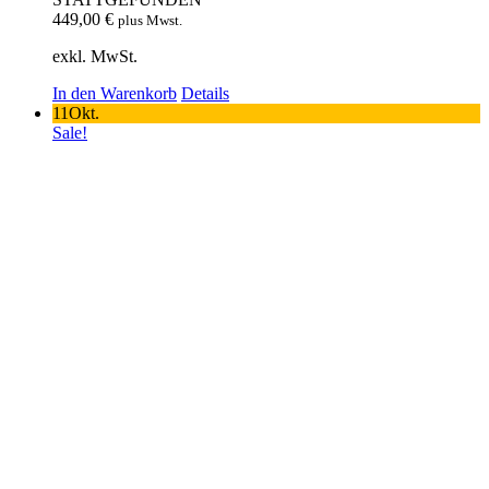
449,00
€
plus Mwst.
exkl. MwSt.
In den Warenkorb
Details
11
Okt.
Sale!