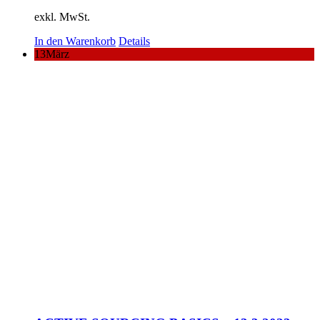
exkl. MwSt.
In den Warenkorb
Details
13
März