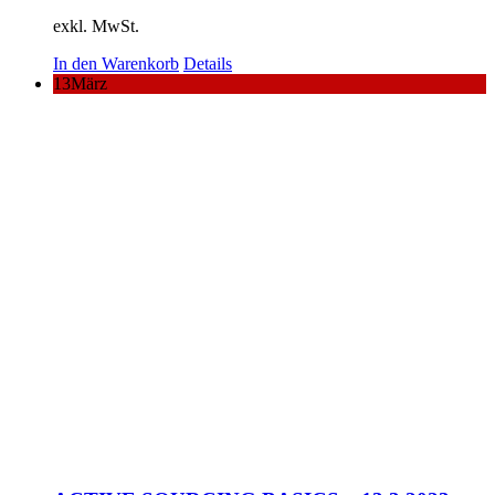
exkl. MwSt.
In den Warenkorb
Details
13
März