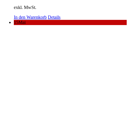
exkl. MwSt.
In den Warenkorb
Details
15
Mai