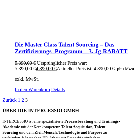
Die Master Class Talent Sourcing – Das
Zertifizierungs -Programm – 3. Jg-RABATT
5.390,00
€
Ursprünglicher Preis war:
5.390,00 €
4.890,00
€
Aktueller Preis ist: 4.890,00 €.
plus Mwst.
exkl. MwSt.
In den Warenkorb
Details
Zurück
1
2
3
ÜBER DIE INTERCESSIO GMBH
INTERCESSIO ist eine spezialisierte
Prozessberatung
und
Trainings-
Akademie
mit der Kernkompetenz
Talent Acquisition
,
Talent
Sourcing
und dem
Ziel, Mensch, Technologie und Purpose zu
verbinden.
Wir machen HR-Arbeit mit Empathie einfacher,