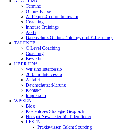
ACADEMY
Termine
Online-Kurse
AI People-Centric Innovator
Coaching
Inhouse Trainings
AGB
Datenschutz Online-Trainings und E-Learnings
TALENTE
C-Level Coaching
Coaching
Bewerber
ÜBER UNS
Wir sind Intercessio
20 Jahre Intercessio
Anfahrt
Datenschutzerklärung
Kontakt
Impressum
WISSEN
Blog
Kostenloses Strategie-Gespräch
Hotspot Newsletter für Talentfinder
LESEN
Praxiswissen Talent Sourcing