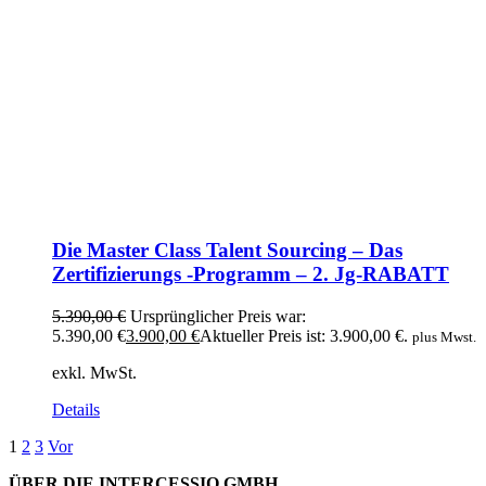
Die Master Class Talent Sourcing – Das
Zertifizierungs -Programm – 2. Jg-RABATT
5.390,00
€
Ursprünglicher Preis war:
5.390,00 €
3.900,00
€
Aktueller Preis ist: 3.900,00 €.
plus Mwst.
exkl. MwSt.
Details
1
2
3
Vor
ÜBER DIE INTERCESSIO GMBH