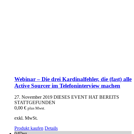
Webinar – Die drei Kardinalfehler, die (fast) alle
Active Sourcer im Telefoninterview machen
27. November 2019
DIESES EVENT HAT BEREITS
STATTGEFUNDEN
0,00
€
plus Mwst.
exkl. MwSt.
Produkt kaufen
Details
04
Dez.