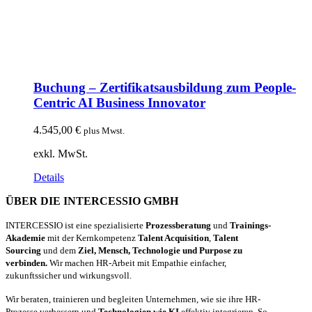
Buchung – Zertifikatsausbildung zum People-
Centric AI Business Innovator
4.545,00
€
plus Mwst.
exkl. MwSt.
Details
ÜBER DIE INTERCESSIO GMBH
INTERCESSIO ist eine spezialisierte
Prozessberatung
und
Trainings-
Akademie
mit der Kernkompetenz
Talent Acquisition
,
Talent
Sourcing
und dem
Ziel, Mensch, Technologie und Purpose zu
verbinden.
Wir machen HR-Arbeit mit Empathie einfacher,
zukunftssicher und wirkungsvoll.
Wir beraten, trainieren und begleiten Unternehmen, wie sie ihre HR-
Prozesse verbessern und
Technologien wie KI
effektiv integrieren. So