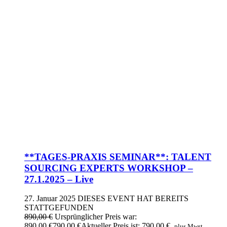
**TAGES-PRAXIS SEMINAR**: TALENT
SOURCING EXPERTS WORKSHOP –
27.1.2025 – Live
27. Januar 2025
DIESES EVENT HAT BEREITS
STATTGEFUNDEN
890,00
€
Ursprünglicher Preis war:
890,00 €
790,00
€
Aktueller Preis ist: 790,00 €.
plus Mwst.