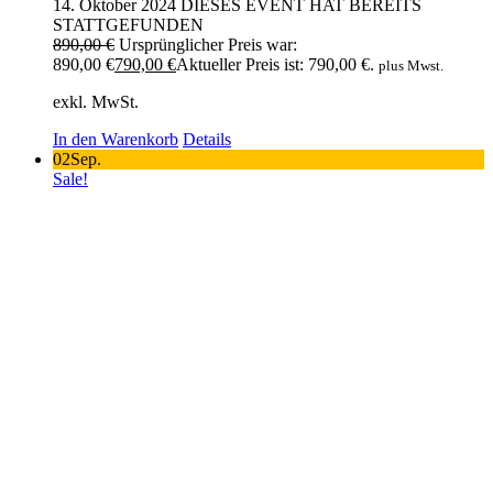
14. Oktober 2024
DIESES EVENT HAT BEREITS
STATTGEFUNDEN
890,00
€
Ursprünglicher Preis war:
890,00 €
790,00
€
Aktueller Preis ist: 790,00 €.
plus Mwst.
exkl. MwSt.
In den Warenkorb
Details
02
Sep.
Sale!