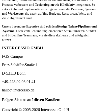
Wir beraten, trainieren und begleiten Unternehmen, wie sie ihre HR-
Prozesse verbessern und
Technologien wie KI
effektiv integrieren. So
entwickeln und implementieren wir gemeinsam die
Prozesse, Systeme
und Werkzeuge
, die exakt auf ihre Budgets, Ressourcen, Werte und
Ziele abgestimmt sind.
Unsere besondere Expertise sind
schlüsselfertige Talent-Pipelines und
-Systeme:
Diese erstellen und implementieren wir mit unseren Kunden
und bilden ihre Teams aus, wie sie diese skalieren und erfolgreich
nutzen.
INTERCESSIO GMBH
FGS Campus
Fritz-Schäffer-Straße 1
D-53113 Bonn
+49-228-92 93 91 41
hallo@intercessio.de
Folgen Sie uns auf diesen Kanälen:
Copyright © 2005-2026 Intercessio GmbH